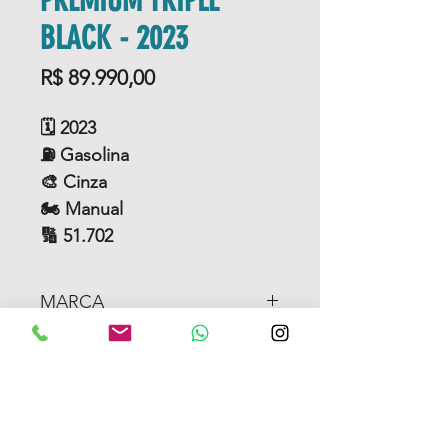
PREMIUM TRIPLE
BLACK - 2023
Price
R$ 89.990,00
🗓️
2023
⛽ Gasolina
🎨 Cinza
🏍️ Manual
🔢 51.702
MARCA
BMW