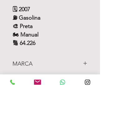
🗓️
2007
⛽ Gasolina
🎨 Preta
🏍️ Manual
🔢 64.226
MARCA
HONDA
SIGA NOSSAS REDES
SOCIAIS